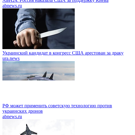
АБН24: Россия наказала США за поддержку Киева
abnews.ru
Украинский кандидат в конгресс США арестован за драку
ura.news
РФ может применить советскую технологию против
украинских дронов
abnews.ru