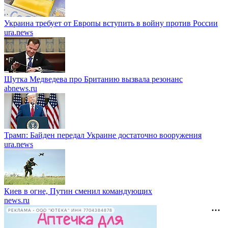
Украина требует от Европы вступить в войну против России
ura.news
Шутка Медведева про Британию вызвала резонанс
abnews.ru
Трамп: Байден передал Украине достаточно вооружения
ura.news
Киев в огне, Путин сменил командующих
news.ru
РЕКЛАМА • ООО "ЮТЕКА" ИНН 7704384878