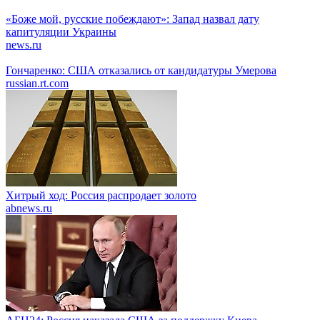
«Боже мой, русские побеждают»: Запад назвал дату
капитуляции Украины
news.ru
Гончаренко: США отказались от кандидатуры Умерова
russian.rt.com
Хитрый ход: Россия распродает золото
abnews.ru