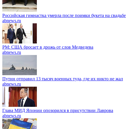
Российская гимнастка умерла после поимки букета на свадьбе
abnews.ru
PM: США бросает в дрожь от слов Медведева
abnews.ru
Путин отправил 13 тысяч военных туда, где их никто не жал
abnews.ru
Глава МИД Японии опозорился в присутствии Лаврова
abnews.ru