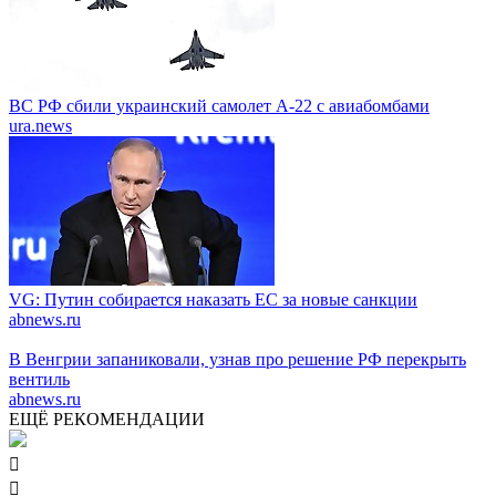
ВС РФ сбили украинский самолет А-22 с авиабомбами
ura.news
VG: Путин собирается наказать EC за новые санкции
abnews.ru
В Венгрии запаниковали, узнав про решение РФ перекрыть
вентиль
abnews.ru
ЕЩЁ РЕКОМЕНДАЦИИ

